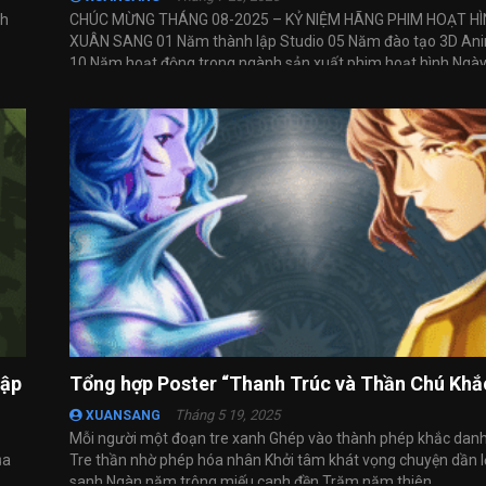
nh
CHÚC MỪNG THÁNG 08-2025 – KỶ NIỆM HÃNG PHIM HOẠT HÌ
XUÂN SANG 01 Năm thành lập Studio 05 Năm đào tạo 3D An
10 Năm hoạt động trong ngành sản xuất phim hoạt hình Ngày .
hập
Tháng 5 19, 2025
XUANSANG
Mỗi người một đoạn tre xanh Ghép vào thành phép khắc danh 
ủa
Tre thần nhờ phép hóa nhân Khởi tâm khát vọng chuyện dần 
sanh Ngàn năm trông miếu canh đền Trăm năm thiên ...