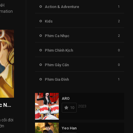
NH
Action & Adventure
1
imation
..
Kids
2
Phim Ca Nhạc
2
Phim Chính Kịch
0
Phim Gây Cấn
0
Phim Gia Đình
1
Phim Giả Tượng
1
ARO
Tổng hợp Poster “Thanh Trúc và Thần Chú Khắc Nhập”
2023
10
Phim Hài
0
cõi đời
Phim Hành Động
1
lớn
Yeo Han