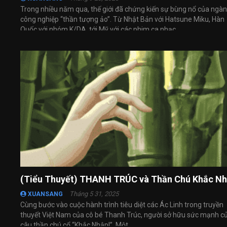
Trong nhiều năm qua, thế giới đã chứng kiến sự bùng nổ của ngà
công nghiệp “thần tượng ảo”. Từ Nhật Bản với Hatsune Miku, Hàn
Quốc với nhóm K/DA, tới Mỹ với các phim ca nhạc ...
(Tiểu Thuyết) THANH TRÚC và Thần Chú Khắc N
Tháng 5 31, 2025
XUANSANG
Cùng bước vào cuộc hành trình tiêu diệt các Ác Linh trong truyền
thuyết Việt Nam của cô bé Thanh Trúc, người sở hữu sức mạnh c
câu thần chú cổ “Khắc Nhập!”. Một ...