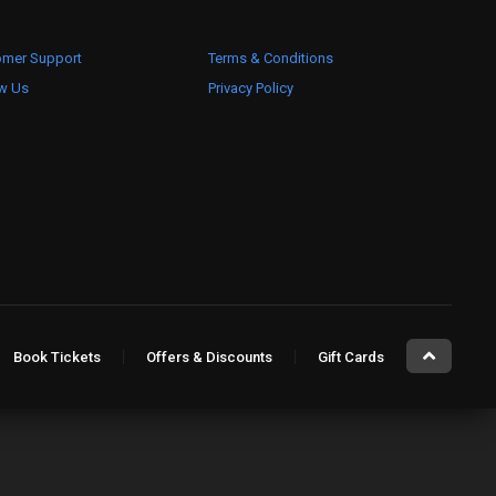
omer Support
Terms & Conditions
ow Us
Privacy Policy
Book Tickets
Offers & Discounts
Gift Cards