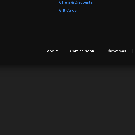
Offers & Discounts
Gift Cards
About
Coming Soon
Showtimes