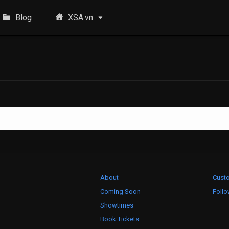
Blog
XSA.vn
About
Cust
Coming Soon
Foll
Showtimes
Book Tickets